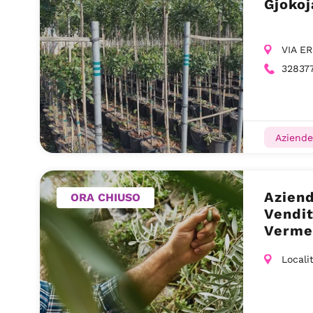
Gjokoj
VIA ER
32837
Aziende
Aziend
ORA CHIUSO
Vendit
Verme
Locali