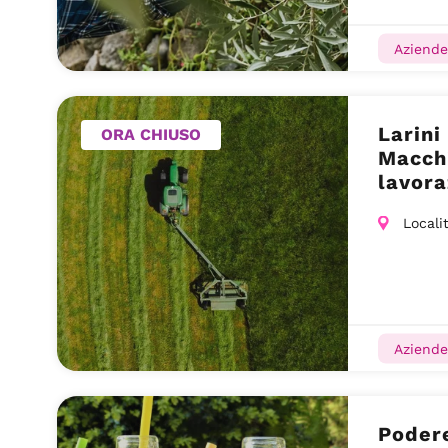
Aziende
Larini
ORA CHIUSO
Macchi
lavora
Piomb
Locali
Aziende
Poder