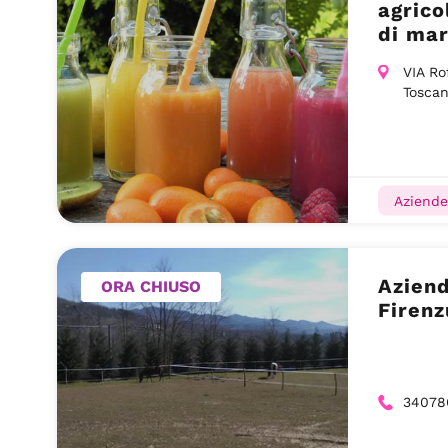
agrico
di mar
frutta
VIA Ro
Toscana
Aziende
Aziend
ORA CHIUSO
Firenz
34078