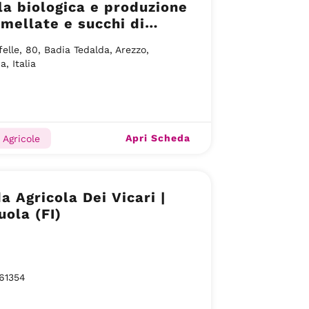
la biologica e produzione
mellate e succhi di
 – Badia Tedalda (AR)
felle, 80, Badia Tedalda, Arezzo,
, Italia
Apri Scheda
 Agricole
a Agricola Dei Vicari |
uola (FI)
61354