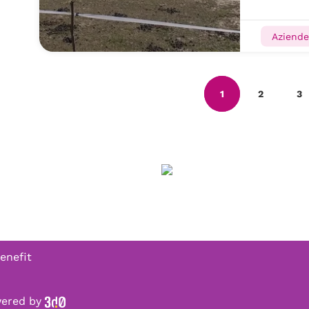
Aziende
1
2
3
enefit
owered by