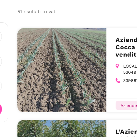
51
risultati
trovati
Aziend
Cocca 
vendit
Siena
LOCAL
53049
33988
Aziende
L’Azie