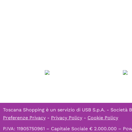
Toscana Shopping è un servizio di
USB S.p.A. - Società B
Preferenze Privacy
-
Privacy Policy
-
Cookie Policy
P.IVA: 11905750961 – Capitale Sociale € 2.000.000 – P