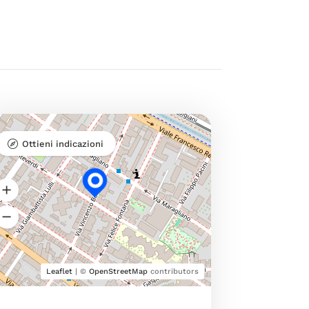
Ottieni indicazioni
Leaflet
| ©
OpenStreetMap
contributors