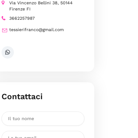
Via Vincenzo Bellini 38, 50144
Firenze FI
3662257987
tessierifranco@gmail.com
Contattaci