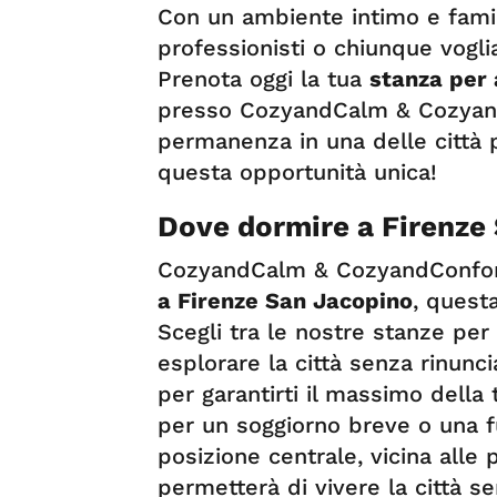
Con un ambiente intimo e famili
professionisti o chiunque vogli
Prenota oggi la tua
stanza per 
presso CozyandCalm & Cozyand
permanenza in una delle città
questa opportunità unica!
Dove dormire a Firenze
CozyandCalm & CozyandConfort
a Firenze San Jacopino
, quest
Scegli tra le nostre stanze per a
esplorare la città senza rinunc
per garantirti il massimo della 
per un soggiorno breve o una fu
posizione centrale, vicina alle pr
permetterà di vivere la città se