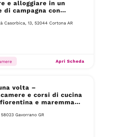
e e alloggiare in un
e di campagna con
a – Cortona (AR)
tà Casorbica, 13, 52044 Cortona AR
Apri Scheda
camere
una volta –
acamere e corsi di cucina
 fiorentina e maremmana
orrano (GR)
 58023 Gavorrano GR