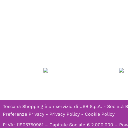
Toscana Shopping è un servizio di
USB S.p.A. - Società B
Preferenze Privacy
-
Privacy Policy
-
Cookie Policy
P.IVA: 11905750961 – Capitale Sociale € 2.000.000 – P