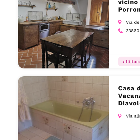
vicino
Porron
Via de
33860
affitta
Casa d
Vacanz
Diavol
(LU)
Via al