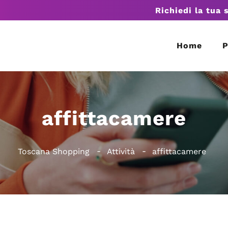
Richiedi la tua 
Home
P
affittacamere
Toscana Shopping
Attività
affittacamere