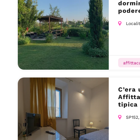
dormir
poder
piscin
Locali
affitta
C’era 
Affitt
tipica
– Gav
SP152,