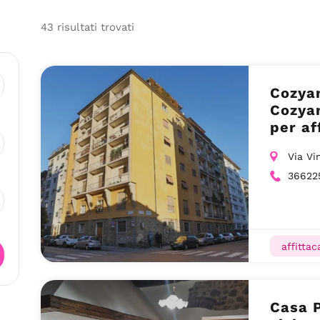
43
risultati
trovati
Cozya
Cozyan
per af
a Fire
Via Vi
36622
affitta
Casa 