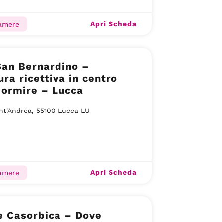
Apri Scheda
camere
San Bernardino –
ura ricettiva in centro
dormire – Lucca
nt'Andrea, 55100 Lucca LU
Apri Scheda
camere
e Casorbica – Dove