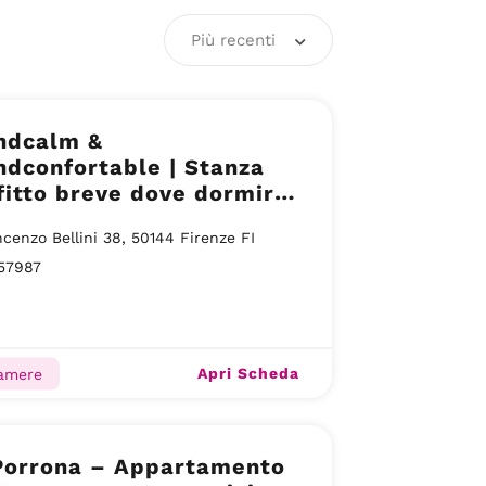
Più recenti
ndcalm &
dconfortable | Stanza
fitto breve dove dormire
nze San Jacopino
ncenzo Bellini 38, 50144 Firenze FI
57987
Apri Scheda
camere
Porrona – Appartamento