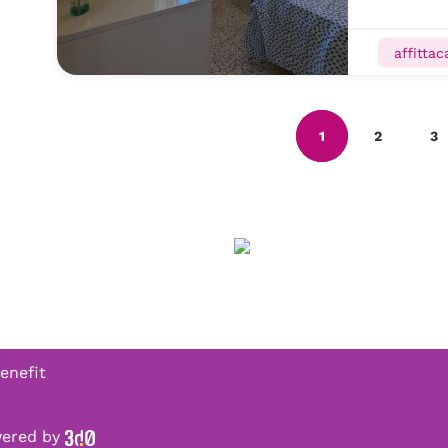
affitta
1
2
3
enefit
owered by