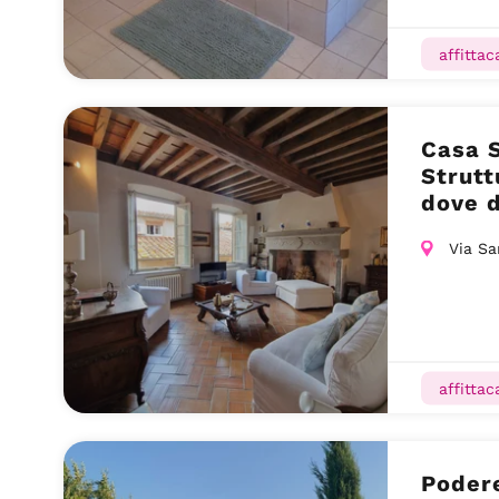
affitta
Casa 
Strutt
dove 
Via Sa
affitta
Poder