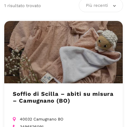
Più recenti
1
risultato
trovato
Soffio di Scilla – abiti su misura
– Camugnano (BO)
40032 Camugnano BO
3496526091