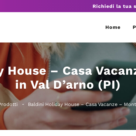
Richiedi la tua 
Home
P
ay House – Casa Vacan
in Val D’arno (PI)
Prodotti
Baldini Holiday House – Casa Vacanze – Montop