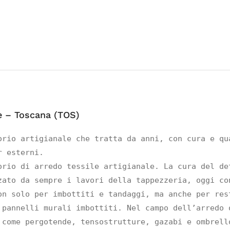
e – Toscana (TOS)
orio artigianale che tratta da anni, con cura e qua
 esterni.

orio di arredo tessile artigianale. La cura del det
zato da sempre i lavori della tappezzeria, oggi con
on solo per imbottiti e tandaggi, ma anche per rest
 pannelli murali imbottiti. Nel campo dell’arredo o
 come pergotende, tensostrutture, gazabi e ombrello