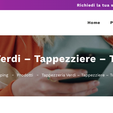
Richiedi la tua 
Home
P
erdi – Tappezziere –
ping
Prodotti
Tappezzeria Verdi – Tappezziere – 