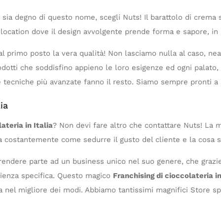
sia degno di questo nome, scegli Nuts! Il barattolo di crema 
location dove il design avvolgente prende forma e sapore, in 
al primo posto la vera qualità! Non lasciamo nulla al caso, nea
otti che soddisfino appieno le loro esigenze ed ogni palato,
tecniche più avanzate fanno il resto. Siamo sempre pronti a s
ia
ateria in Italia
? Non devi fare altro che contattare Nuts! La mi
a costantemente come sedurre il gusto del cliente e la cosa si
 prendere parte ad un business unico nel suo genere, che graz
ienza specifica. Questo magico
Franchising di cioccolateria in
a nel migliore dei modi. Abbiamo tantissimi magnifici Store spar