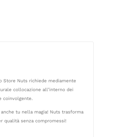
Uno Store Nuts richiede mediamente
turale collocazione all’interno dei
e coinvolgente.
 anche tu nella magia! Nuts trasforma
uper qualità senza compromessi!