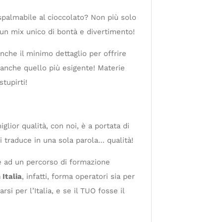
spalmabile al cioccolato? Non più solo
un mix unico di bontà e divertimento!
nche il minimo dettaglio per offrire
 anche quello più esigente! Materie
tupirti!
glior qualità, con noi, è a portata di
 traduce in una sola parola… qualità!
ie ad un percorso di formazione
 Italia
, infatti, forma operatori sia per
si per l’Italia, e se il TUO fosse il