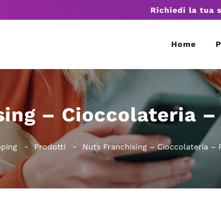
Richiedi la tua 
Home
P
sing – Cioccolateria –
ping
Prodotti
Nuts Franchising – Cioccolateria –