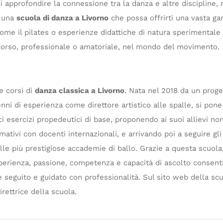
 di approfondire la connessione tra la danza e altre discipline,
i una
scuola di danza a Livorno
che possa offrirti una vasta gam
me il pilates o esperienze didattiche di natura sperimentale 
rcorso, professionale o amatoriale, nel mondo del movimento.
e corsi di
danza classica a Livorno
. Nata nel 2018 da un proge
nni di esperienza come direttore artistico alle spalle, si pone 
ci esercizi propedeutici di base, proponendo ai suoi allievi no
mativi con docenti internazionali, e arrivando poi a seguire gl
lle più prestigiose accademie di ballo. Grazie a questa scuola,
erienza, passione, competenza e capacità di ascolto consent
 seguito e guidato con professionalità. Sul sito web della scu
rettrice della scuola.