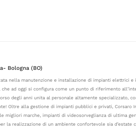
ca- Bologna (BO)
zata nella manutenzione e installazione di impianti elettrici e 
tà che ad oggi si configura come un punto di riferimento all’i
orso degli anni unita al personale altamente specializzato, co
te! Oltre alla gestione di impianti pubblici e privati, Corsaro
lle migliori marche, impianti di videosorveglianza di ultima g
per la realizzazione di un ambiente confortevole sia d’estate 