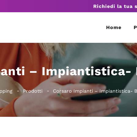
Richiedi la tua 
Home
P
anti – Impiantistica-
pping
Prodotti
Corsaro Impianti – Impiantistica- 