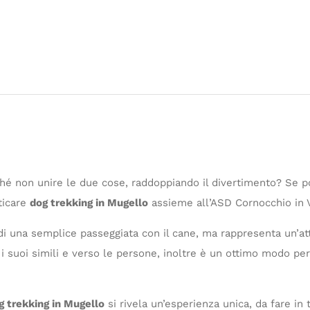
hé non unire le due cose, raddoppiando il divertimento? Se p
aticare
dog trekking in Mugello
assieme all’ASD Cornocchio in V
di una semplice passeggiata con il cane, ma rappresenta un’atti
 suoi simili e verso le persone, inoltre è un ottimo modo per 
g trekking in Mugello
si rivela un’esperienza unica, da fare in t