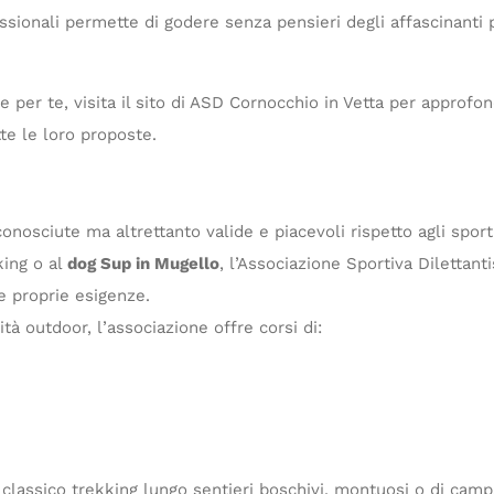
sionali permette di godere senza pensieri degli affascinanti
e per te, visita il sito di ASD Cornocchio in Vetta per approfo
tte le loro proposte.
sciute ma altrettanto valide e piacevoli rispetto agli sport pi
king o al
dog Sup in Mugello
, l’Associazione Sportiva Dilettant
le proprie esigenze.
vità outdoor, l’associazione offre corsi di:
el classico trekking lungo sentieri boschivi, montuosi o di ca