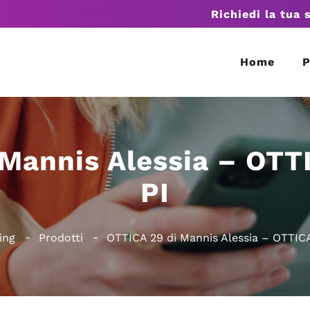
Richiedi la tua 
Home
P
 Mannis Alessia – OTT
PI
ing
Prodotti
OTTICA 29 di Mannis Alessia – OTTIC