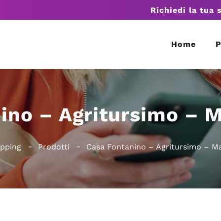
Richiedi la tua 
Home
P
ino – Agritursimo – 
pping
Prodotti
Casa Fontanino – Agritursimo – M