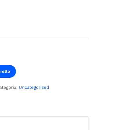
o
rello
ategoria:
Uncategorized