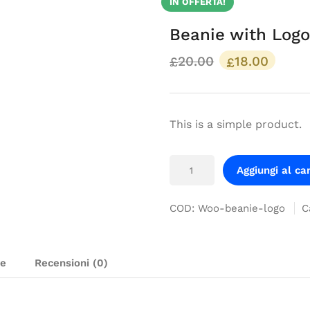
IN OFFERTA!
Beanie with Log
20.00
18.00
£
£
This is a simple product.
Aggiungi al car
COD:
Woo-beanie-logo
C
ve
Recensioni (0)