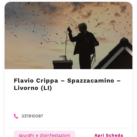
Flavio Crippa – Spazzacamino –
Livorno (LI)
337810087
Apri Scheda
spurghi e disinfestazioni