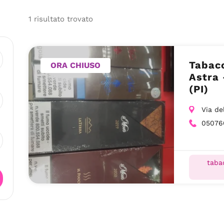
1
risultato
trovato
Tabac
ORA CHIUSO
Astra – 
(PI)
Via de
05076
taba