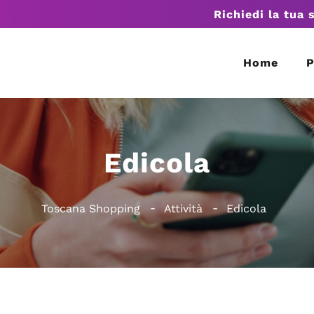
Richiedi la tua 
Home
P
Edicola
Toscana Shopping
Attività
Edicola