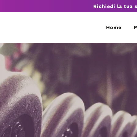
Richiedi la tua 
Home
P