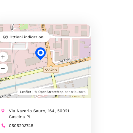
Ottieni indicazioni
Leaflet
| ©
OpenStreetMap
contributors
Via Nazario Sauro, 164, 56021
Cascina PI
0505203745