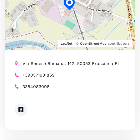
Leaflet
| ©
OpenStreetMap
contributors
Via Senese Romana, 142, 50053 Brusciana FI
+390571931859
3384083098