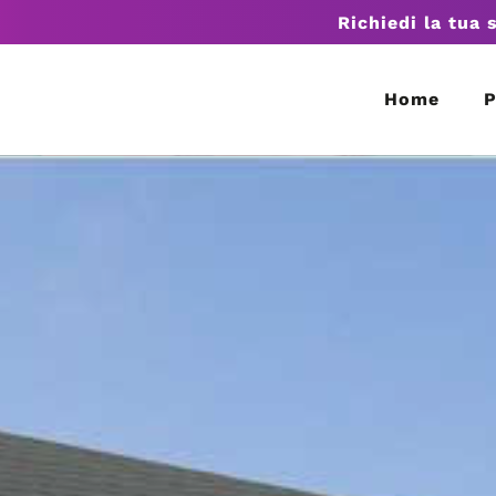
Richiedi la tua 
Home
P