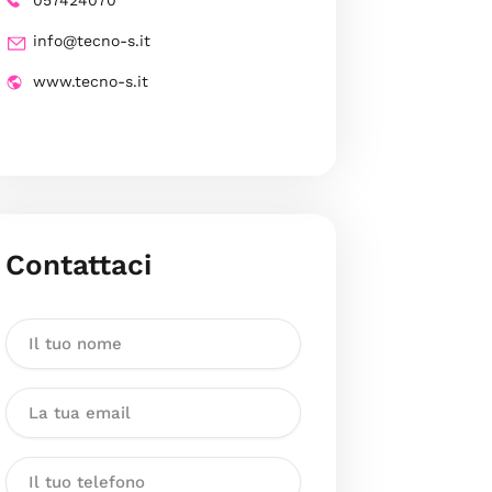
057424070
info@tecno-s.it
www.tecno-s.it
Contattaci