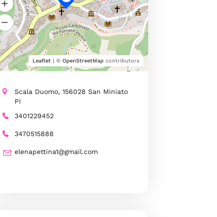
Leaflet
| ©
OpenStreetMap
contributors
Scala Duomo, 156028 San Miniato
PI
3401229452
3470515888
elenapettina1@gmail.com