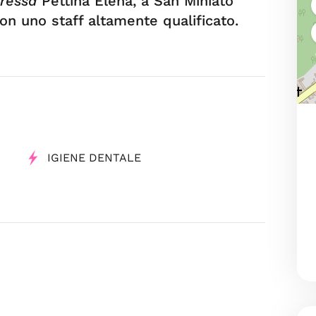
ressa
Pettinà Elena, a San Miniato
con uno staff altamente qualificato.
IGIENE DENTALE