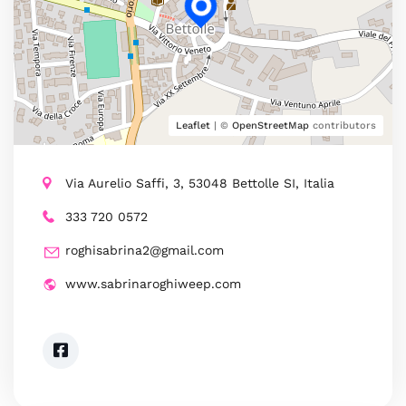
Leaflet
| ©
OpenStreetMap
contributors
Via Aurelio Saffi, 3, 53048 Bettolle SI, Italia
333 720 0572
roghisabrina2@gmail.com
www.sabrinaroghiweep.com