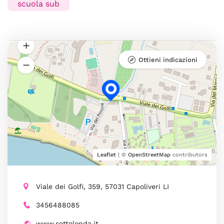
scuola sub
Ottieni indicazioni
Leaflet
| ©
OpenStreetMap
contributors
Viale dei Golfi, 359, 57031 Capoliveri LI
3456488085
www.sottolonda.it