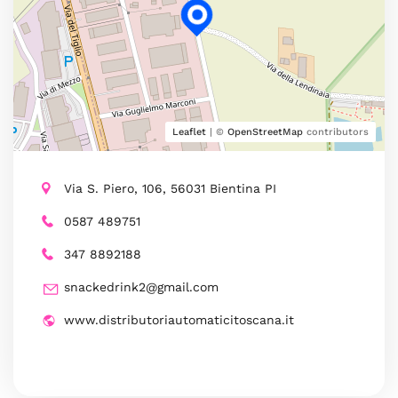
Leaflet
| ©
OpenStreetMap
contributors
Via S. Piero, 106, 56031 Bientina PI
0587 489751
347 8892188
snackedrink2@gmail.com
www.distributoriautomaticitoscana.it