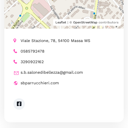
Leaflet
| ©
OpenStreetMap
contributors
Viale Stazione, 78, 54100 Massa MS
0585792478
3290922162
s.b.salonedibellezza@gmail.com
sbparrucchieri.com