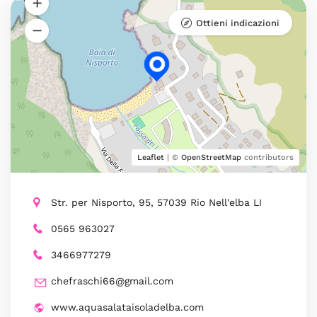
Ottieni indicazioni
Leaflet
| ©
OpenStreetMap
contributors
Str. per Nisporto, 95, 57039 Rio Nell'elba LI
0565 963027
3466977279
chefraschi66@gmail.com
www.aquasalataisoladelba.com