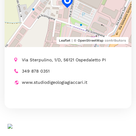
Leaflet
| ©
OpenStreetMap
contributors
Via Sterpulino, 1/D, 56121 Ospedaletto PI
349 878 0351
www.studiodigeologiagiaccari.it