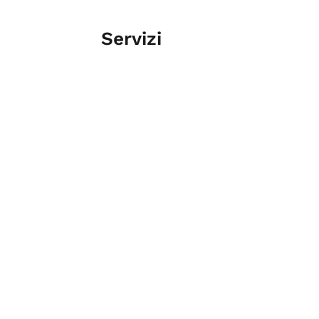
Servizi
DISTURBI DELL'UMORE
PSICOLOGA E PSICOTERAPEUTA
Tag
Psicologi