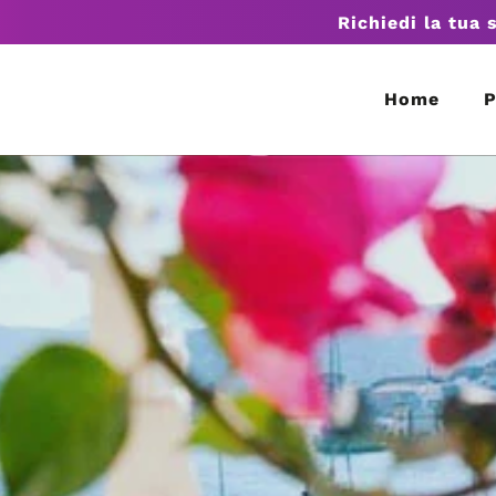
Richiedi la tua 
Home
P