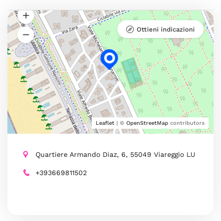
Ottieni indicazioni
Leaflet
| ©
OpenStreetMap
contributors
Quartiere Armando Diaz, 6, 55049 Viareggio LU
+393669811502