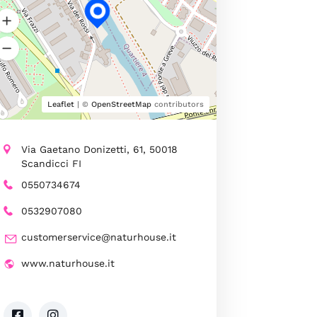
Leaflet
| ©
OpenStreetMap
contributors
Via Gaetano Donizetti, 61, 50018
Scandicci FI
0550734674
0532907080
customerservice@naturhouse.it
www.naturhouse.it