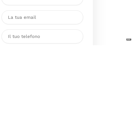
Dichiaro di aver preso visione
dell’Informativa sul trattamento
dei dati personali presente al
seguente
link
ai sensi degli artt. 13
e 14 del GDPR ed esprimo il mio
consenso esplicito, libero ed
informato al trattamento dei miei