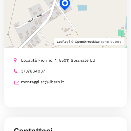
Leaflet
| ©
OpenStreetMap
contributors
Località Fiorino, 1, 55011 Spianate LU
3737664087
montaggi.sc@libero.it
Contattaci