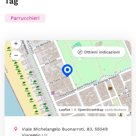
Tag
Parrucchieri
Ottieni indicazioni
Leaflet
| ©
OpenStreetMap
contributors
Viale Michelangelo Buonarroti, 83, 55049
Viareggio LU