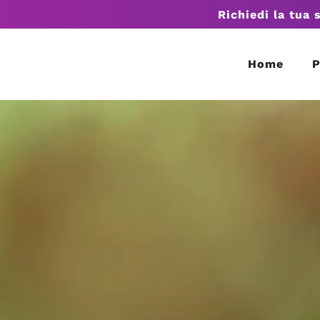
Richiedi la tua 
Home
P