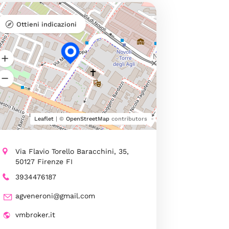
Ottieni indicazioni
Leaflet
| ©
OpenStreetMap
contributors
Via Flavio Torello Baracchini, 35,
50127 Firenze FI
3934476187
agveneroni@gmail.com
vmbroker.it