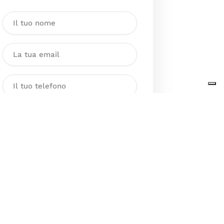
Dichiaro di aver preso visione
dell’Informativa sul trattamento
dei dati personali presente al
seguente
link
ai sensi degli artt. 13