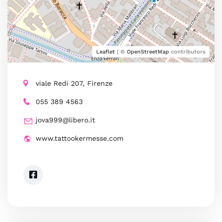
Leaflet
| ©
OpenStreetMap
contributors
viale Redi 207, Firenze
055 389 4563
jova999@libero.it
www.tattookermesse.com