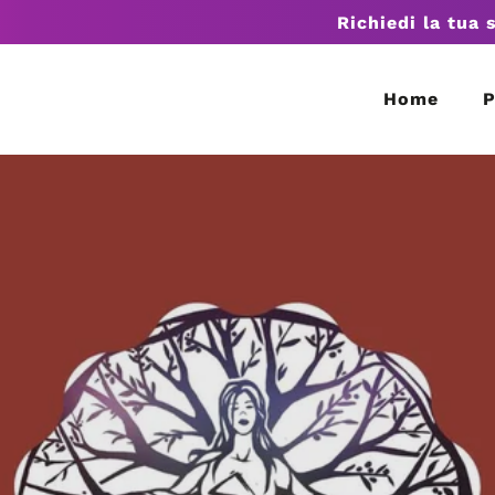
Richiedi la tua 
Home
P