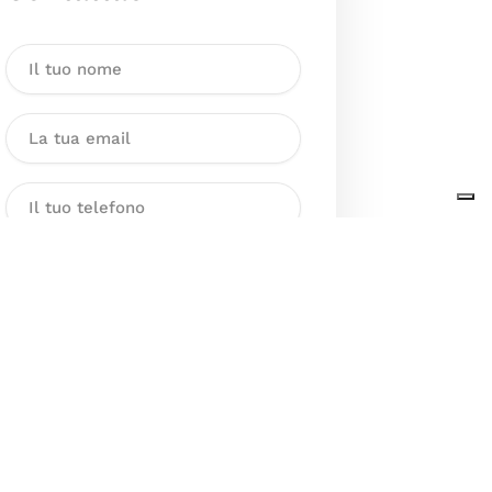
Dichiaro di aver preso visione
dell’Informativa sul trattamento
dei dati personali presente al
seguente
link
ai sensi degli artt. 13