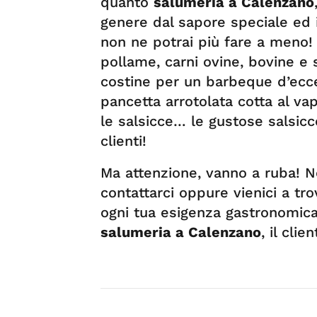
quanto
salumeria a Calenzano
genere dal sapore speciale ed i
non ne potrai più fare a meno! N
pollame, carni ovine, bovine e 
costine per un barbeque d’ecc
pancetta arrotolata cotta al vap
le salsicce… le gustose salsicc
clienti!
Ma attenzione, vanno a ruba! N
contattarci oppure vienici a tr
ogni tua esigenza gastronomica
salumeria a Calenzano
, il cli