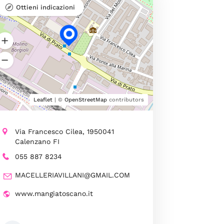
Ottieni indicazioni
Leaflet
| ©
OpenStreetMap
contributors
Via Francesco Cilea, 1950041
Calenzano FI
055 887 8234
MACELLERIAVILLANI@GMAIL.COM
www.mangiatoscano.it