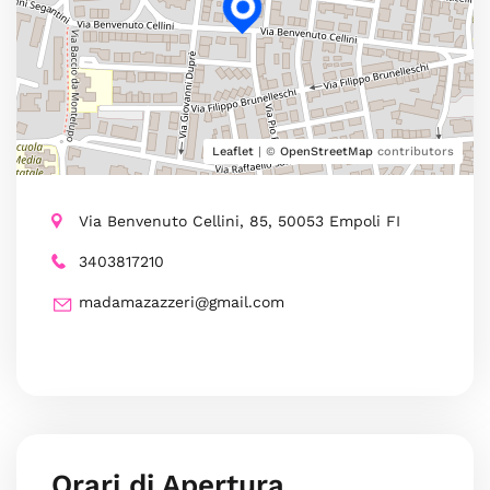
Leaflet
| ©
OpenStreetMap
contributors
Via Benvenuto Cellini, 85, 50053 Empoli FI
3403817210
madamazazzeri@gmail.com
Orari di Apertura