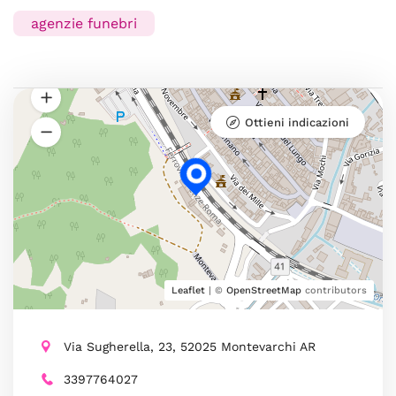
agenzie funebri
Ottieni indicazioni
Leaflet
| ©
OpenStreetMap
contributors
Via Sugherella, 23, 52025 Montevarchi AR
3397764027