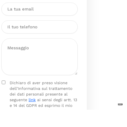
Dichiaro di aver preso visione
dell’Informativa sul trattamento
dei dati personali presente al
seguente
link
ai sensi degli artt. 13
e 14 del GDPR ed esprimo il mio
consenso esplicito, libero ed
informato al trattamento dei miei
dati personali.