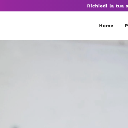
Richiedi la tua 
Home
P