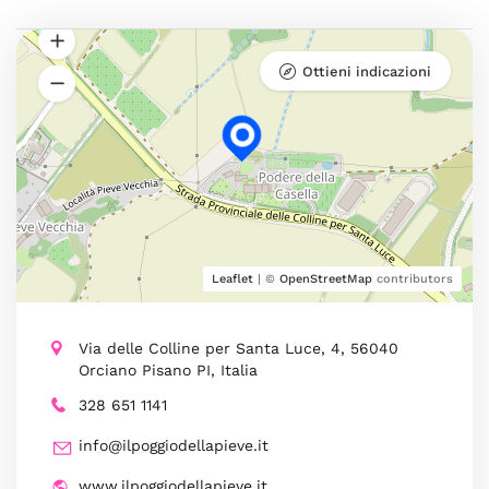
Ottieni indicazioni
Leaflet
| ©
OpenStreetMap
contributors
Via delle Colline per Santa Luce, 4, 56040
Orciano Pisano PI, Italia
328 651 1141
info@ilpoggiodellapieve.it
www.ilpoggiodellapieve.it