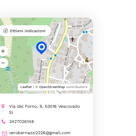
Ottieni indicazioni
Leaflet
| ©
OpenStreetMap
contributors
Via del Forno, 9, 53016 Vescovado
SI
3427026148
verobernazzi2226@gmail.com