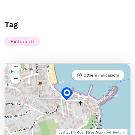
Tag
Ristoranti
Ottieni indicazioni
Leaflet
| ©
OpenStreetMap
contributors