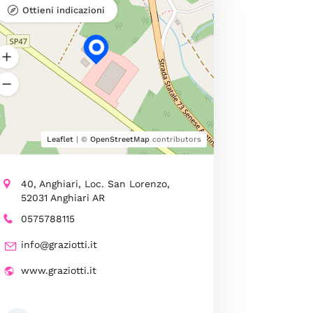
Ottieni indicazioni
Leaflet
| ©
OpenStreetMap
contributors
40, Anghiari, Loc. San Lorenzo,
52031 Anghiari AR
0575788115
info@graziotti.it
www.graziotti.it