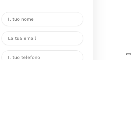
Dichiaro di aver preso visione
dell’Informativa sul trattamento
dei dati personali presente al
seguente
link
ai sensi degli artt. 13