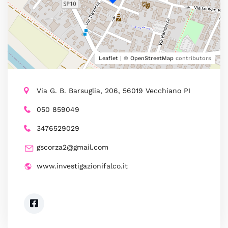
Leaflet
| ©
OpenStreetMap
contributors
Via G. B. Barsuglia, 206, 56019 Vecchiano PI
050 859049
3476529029
gscorza2@gmail.com
www.investigazionifalco.it