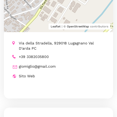
Leaflet
| ©
OpenStreetMap
contributors
Via della Stradella, 929018 Lugagnano Val
D'arda PC
+39 3382035800
giomiglio@gmail.com
Sito Web