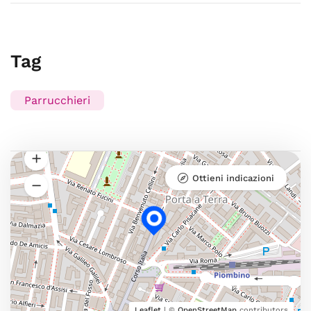
Tag
Parrucchieri
Ottieni indicazioni
Leaflet
| ©
OpenStreetMap
contributors