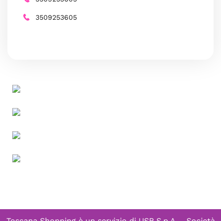
3509253605
Toscana Shopping è un servizio di
USB S.p.A. - Società