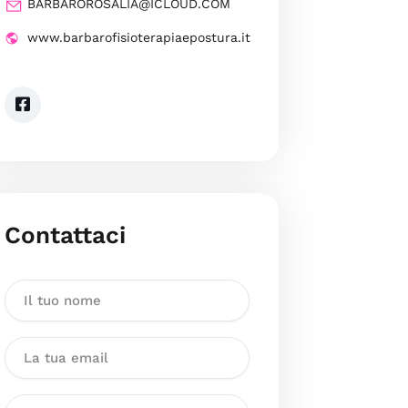
BARBAROROSALIA@ICLOUD.COM
www.barbarofisioterapiaepostura.it
Contattaci