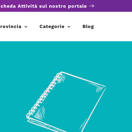
scheda Attività sul nostro portale
rovincia
Categorie
Blog