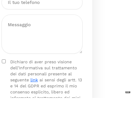
Dichiaro di aver preso visione
dell’Informativa sul trattamento
dei dati personali presente al
seguente
link
ai sensi degli artt. 13
e 14 del GDPR ed esprimo il mio
consenso esplicito, libero ed
informato al trattamento dei miei
dati personali.