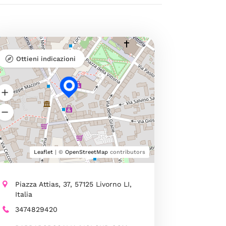
Ottieni indicazioni
Leaflet
| ©
OpenStreetMap
contributors
Piazza Attias, 37, 57125 Livorno LI,
Italia
3474829420