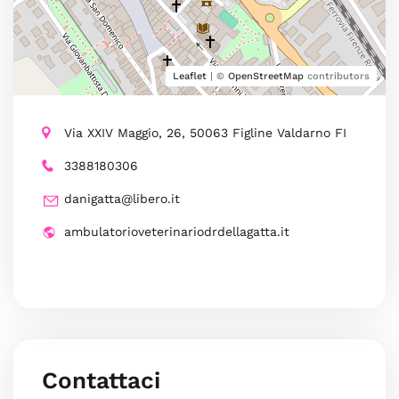
Leaflet
| ©
OpenStreetMap
contributors
Via XXIV Maggio, 26, 50063 Figline Valdarno FI
3388180306
danigatta@libero.it
ambulatorioveterinariodrdellagatta.it
Contattaci