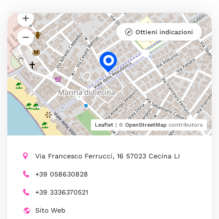
Ottieni indicazioni
Leaflet
| ©
OpenStreetMap
contributors
Via Francesco Ferrucci, 16 57023 Cecina LI
+39 058630828
+39 3336370521
Sito Web