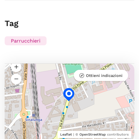
Tag
Parrucchieri
Ottieni indicazioni
Leaflet
| ©
OpenStreetMap
contributors