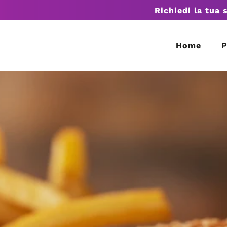
Richiedi la tua 
Home
P