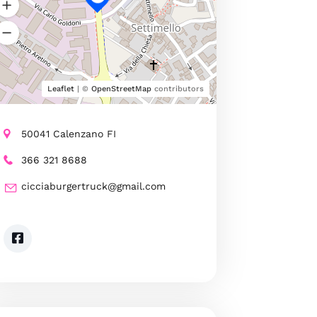
Leaflet
| ©
OpenStreetMap
contributors
50041 Calenzano FI
366 321 8688
cicciaburgertruck@gmail.com