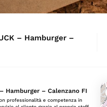
UCK – Hamburger –
– Hamburger – Calenzano FI
n professionalità e competenza in
izio al cliente grazie al proprio staff